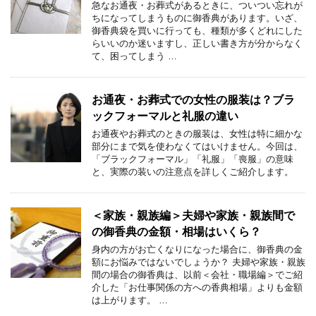
急なお通夜・お葬式があるときに、ついつい忘れが
ちになってしまうものに御香典があります。いざ、
御香典袋を買いに行っても、種類が多くどれにした
らいいのか迷いますし、正しい書き方が分からなく
て、困ってしまう …
お通夜・お葬式での女性の服装は？ブラ
ックフォーマルと礼服の違い
お通夜やお葬式のときの服装は、女性は特に細かな
部分にまで気を使わなくてはいけません。今回は、
「ブラックフォーマル」「礼服」「喪服」の意味
と、実際の装いの注意点を詳しくご紹介します。
＜家族・親族編＞夫婦や家族・親族間で
の御香典の金額・相場はいくら？
身内の方がお亡くなりになった場合に、御香典の金
額にお悩みではないでしょうか？ 夫婦や家族・親族
間の場合の御香典は、以前＜会社・職場編＞でご紹
介した「お仕事関係の方への香典相場」よりも金額
は上がります。 …