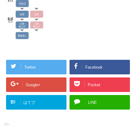
Twitter
Facebook
Google+
Pocket
B!
はてブ
LINE
-