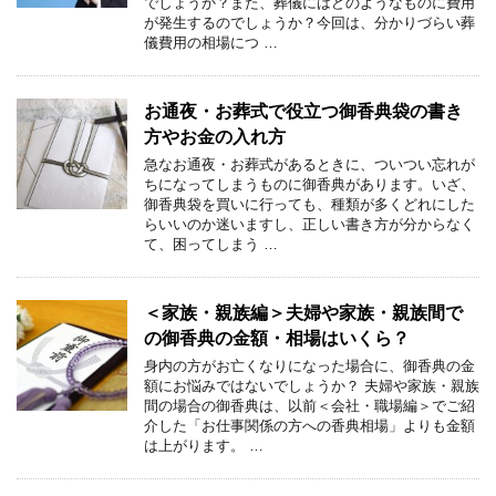
でしょうか？また、葬儀にはどのようなものに費用
が発生するのでしょうか？今回は、分かりづらい葬
儀費用の相場につ …
お通夜・お葬式で役立つ御香典袋の書き
方やお金の入れ方
急なお通夜・お葬式があるときに、ついつい忘れが
ちになってしまうものに御香典があります。いざ、
御香典袋を買いに行っても、種類が多くどれにした
らいいのか迷いますし、正しい書き方が分からなく
て、困ってしまう …
＜家族・親族編＞夫婦や家族・親族間で
の御香典の金額・相場はいくら？
身内の方がお亡くなりになった場合に、御香典の金
額にお悩みではないでしょうか？ 夫婦や家族・親族
間の場合の御香典は、以前＜会社・職場編＞でご紹
介した「お仕事関係の方への香典相場」よりも金額
は上がります。 …